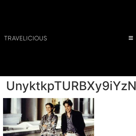
UnyktkpTURBXy9iY