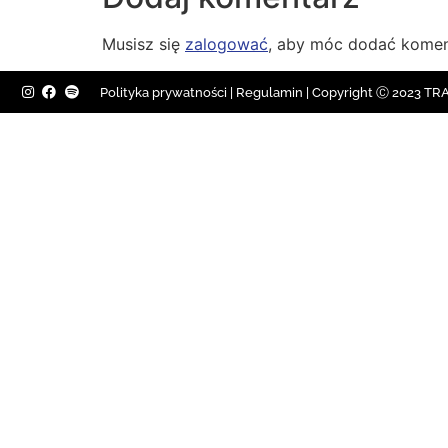
Musisz się
zalogować
, aby móc dodać komen
Polityka prywatności
|
Regulamin |
Copyright Ⓒ 2023 TRAV