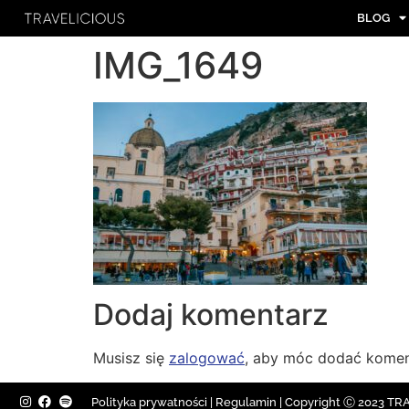
BLOG
IMG_1649
Dodaj komentarz
Musisz się
zalogować
, aby móc dodać komen
Polityka prywatności
|
Regulamin |
Copyright Ⓒ 2023 TRAV