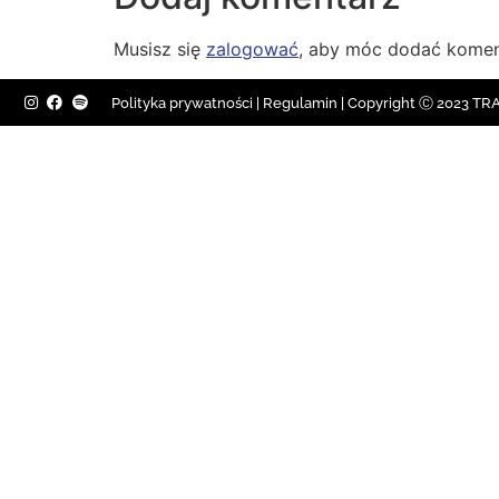
Musisz się
zalogować
, aby móc dodać komen
Polityka prywatności
|
Regulamin |
Copyright Ⓒ 2023 TRAV