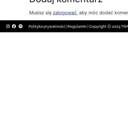
Musisz się
zalogować
, aby móc dodać komen
Polityka prywatności
|
Regulamin |
Copyright Ⓒ 2023 TRAV