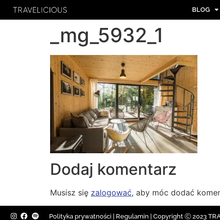
BLOG
_mg_5932_1
Dodaj komentarz
Musisz się
zalogować
, aby móc dodać komen
Polityka prywatności
|
Regulamin |
Copyright Ⓒ 2023 TRAV