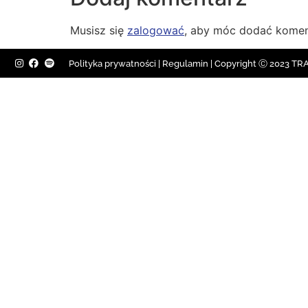
Musisz się
zalogować
, aby móc dodać komen
Polityka prywatności
|
Regulamin |
Copyright Ⓒ 2023 TRAV