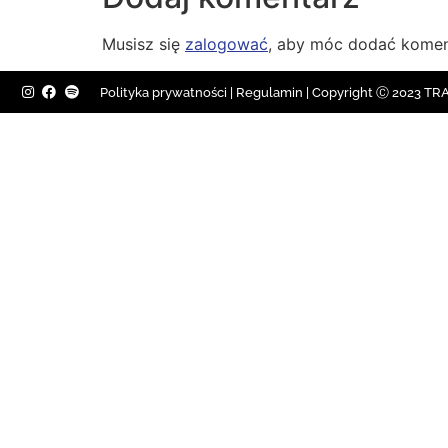
Musisz się
zalogować
, aby móc dodać komen
Polityka prywatności
|
Regulamin |
Copyright Ⓒ 2023 TRAV