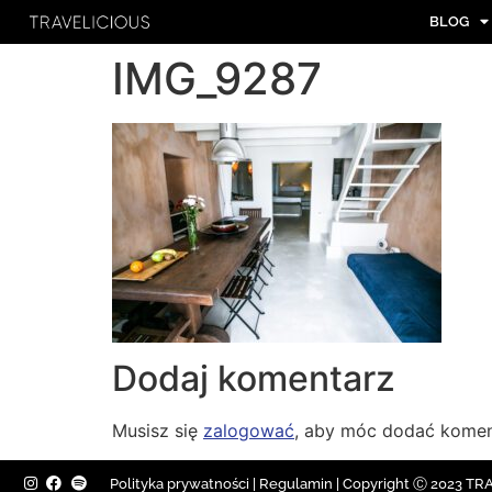
BLOG
IMG_9287
Dodaj komentarz
Musisz się
zalogować
, aby móc dodać komen
Polityka prywatności
|
Regulamin |
Copyright Ⓒ 2023 TRAV