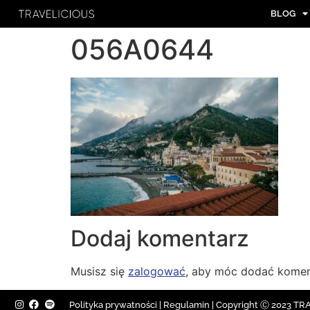
BLOG
056A0644
Dodaj komentarz
Musisz się
zalogować
, aby móc dodać komen
Polityka prywatności
|
Regulamin |
Copyright Ⓒ 2023 TRAV