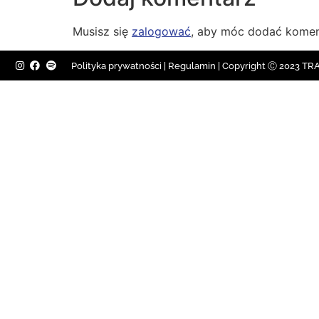
Musisz się
zalogować
, aby móc dodać komen
Polityka prywatności
|
Regulamin |
Copyright Ⓒ 2023 TRAV