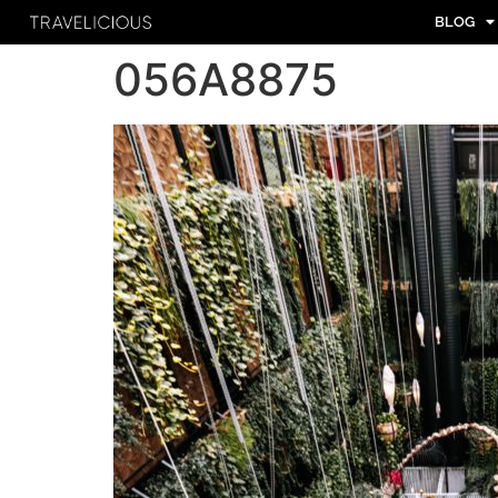
BLOG
056A8875