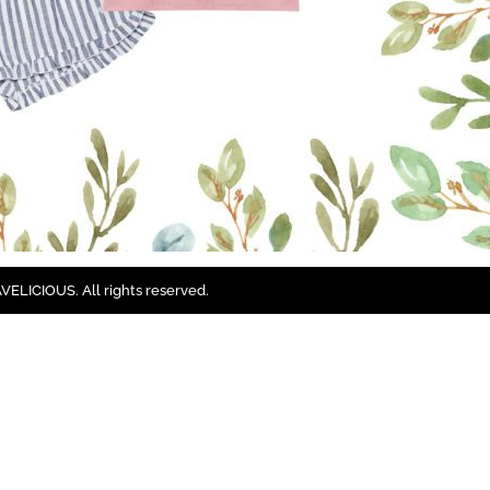
ELICIOUS. All rights reserved.