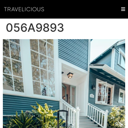
056A9893