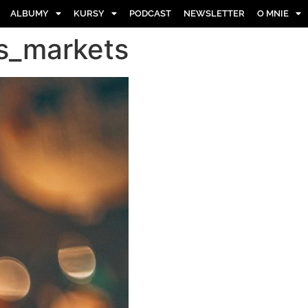
ALBUMY
KURSY
PODCAST
NEWSLETTER
O MNIE
s_markets