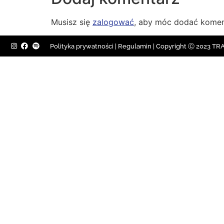
Musisz się
zalogować
, aby móc dodać komen
Polityka prywatności
|
Regulamin |
Copyright Ⓒ 2023 TRAV