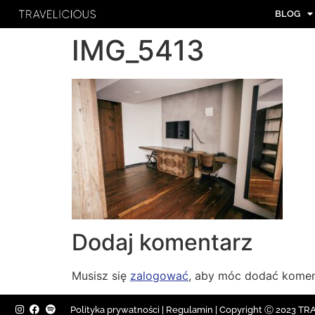
BLOG
IMG_5413
Dodaj komentarz
Musisz się
zalogować
, aby móc dodać komen
Polityka prywatności
|
Regulamin |
Copyright Ⓒ 2023 TRAV