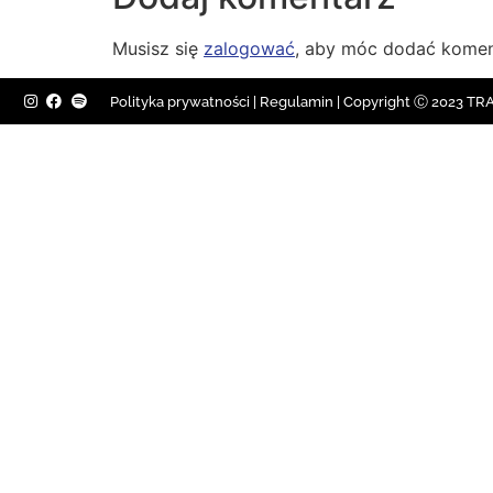
Musisz się
zalogować
, aby móc dodać komen
Polityka prywatności
|
Regulamin |
Copyright Ⓒ 2023 TRAV