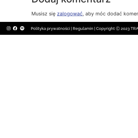
Musisz się
zalogować
, aby móc dodać komen
Polityka prywatności
|
Regulamin |
Copyright Ⓒ 2023 TRAV