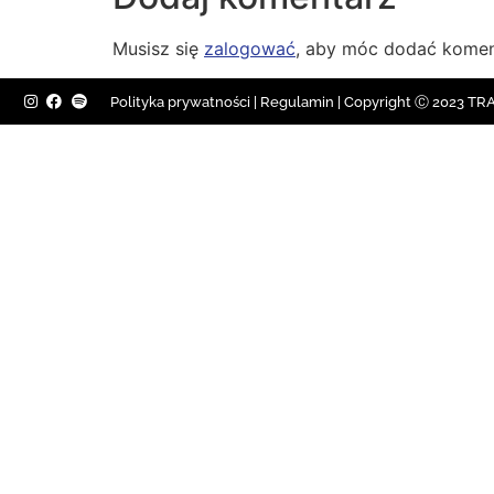
Musisz się
zalogować
, aby móc dodać komen
Polityka prywatności
|
Regulamin |
Copyright Ⓒ 2023 TRAV