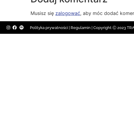
Musisz się
zalogować
, aby móc dodać komen
Polityka prywatności
|
Regulamin |
Copyright Ⓒ 2023 TRAV