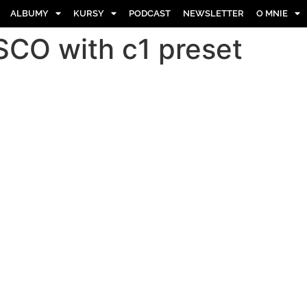
ALBUMY
KURSY
PODCAST
NEWSLETTER
O MNIE
SCO with c1 preset