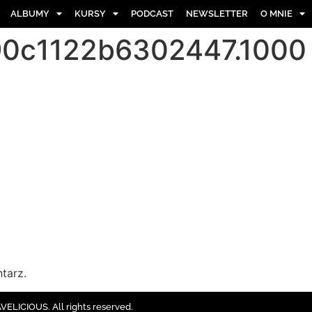
ALBUMY
KURSY
PODCAST
NEWSLETTER
O MNIE
0c1122b6302447.1000
tarz.
ELICIOUS. All rights reserved.