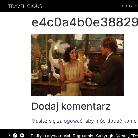
BLOG
e4c0a4b0e38829
Dodaj komentarz
Musisz się
zalogować
, aby móc dodać komen
Polityka prywatności
|
Regulamin |
Copyright Ⓒ 2023 TRAV