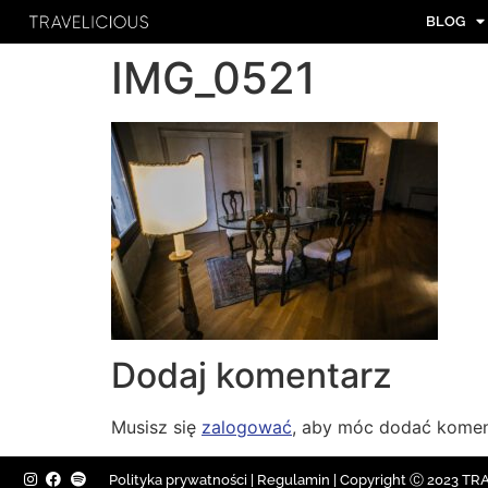
BLOG
IMG_0521
Dodaj komentarz
Musisz się
zalogować
, aby móc dodać komen
Polityka prywatności
|
Regulamin |
Copyright Ⓒ 2023 TRAV