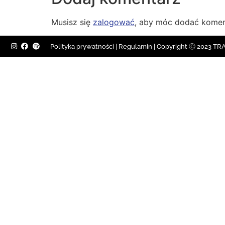
Musisz się
zalogować
, aby móc dodać komen
Polityka prywatności
|
Regulamin |
Copyright Ⓒ 2023 TRAV