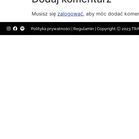
Musisz się
zalogować
, aby móc dodać komen
Polityka prywatności
|
Regulamin |
Copyright Ⓒ 2023 TRAV