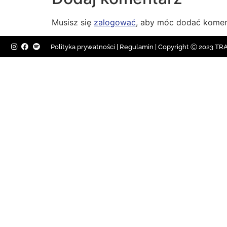
Musisz się
zalogować
, aby móc dodać komen
Polityka prywatności
|
Regulamin |
Copyright Ⓒ 2023 TRAV