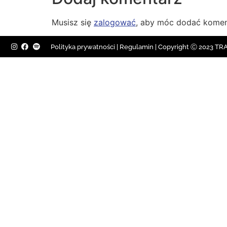
Musisz się
zalogować
, aby móc dodać komen
Polityka prywatności
|
Regulamin |
Copyright Ⓒ 2023 TRAV