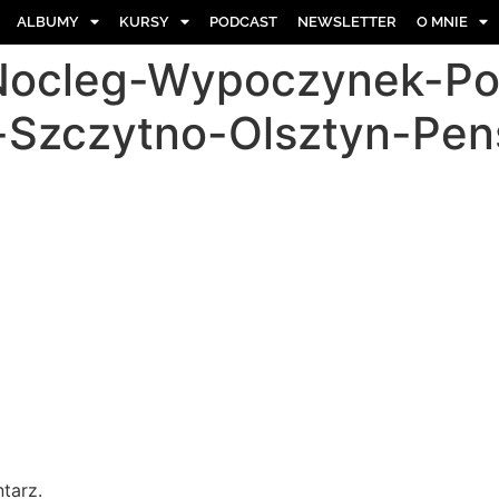
ALBUMY
KURSY
PODCAST
NEWSLETTER
O MNIE
Nocleg-Wypoczynek-Po
-Szczytno-Olsztyn-Pen
tarz.