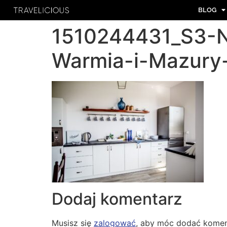
BLOG
1510244431_S3-
Warmia-i-Mazury
Dodaj komentarz
Musisz się
zalogować
, aby móc dodać komen