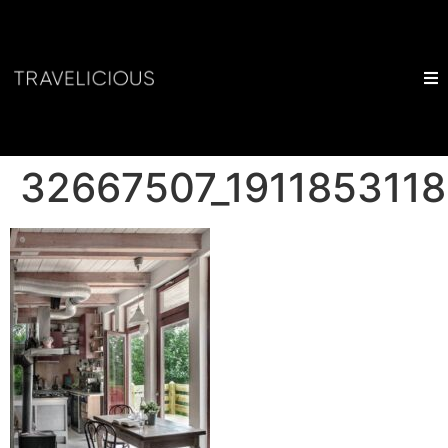
32667507_191185311