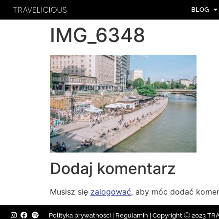
BLOG
IMG_6348
Dodaj komentarz
Musisz się
zalogować
, aby móc dodać komen
Polityka prywatności
|
Regulamin |
Copyright Ⓒ 2023 TRAV