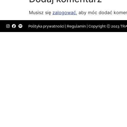
Musisz się
zalogować
, aby móc dodać komen
Polityka prywatności
|
Regulamin |
Copyright Ⓒ 2023 TRAV