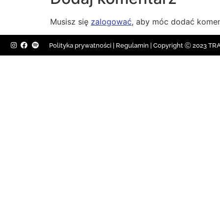
Musisz się
zalogować
, aby móc dodać komen
Polityka prywatności
|
Regulamin |
Copyright Ⓒ 2023 TRAV