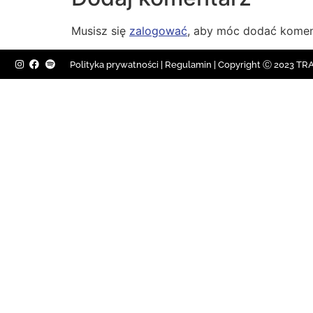
Musisz się
zalogować
, aby móc dodać komen
Polityka prywatności
|
Regulamin |
Copyright Ⓒ 2023 TRAV