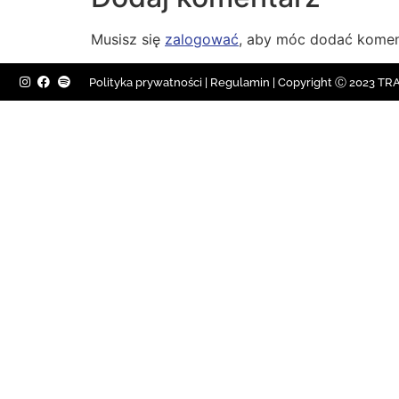
Musisz się
zalogować
, aby móc dodać komen
Polityka prywatności
|
Regulamin |
Copyright Ⓒ 2023 TRAV