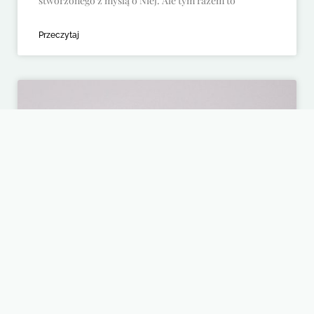
stworzonego z myślą o Niej. Ale tym razem to
Przeczytaj
Sztuka Podróży – mój album o
najpiękniejszych wakacyjnych
regionach Europy ponownie w
sprzedaży